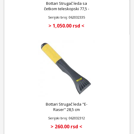
Bottari Strugač leda sa
četkom teleskopski 77,5 -
100 cm
Serijski broj: 062032335
> 1,050.00 rsd <
Bottari Strugač leda "E-
Raser" 28,5 cm
Serijski broj: 062032312
> 260.00 rsd <