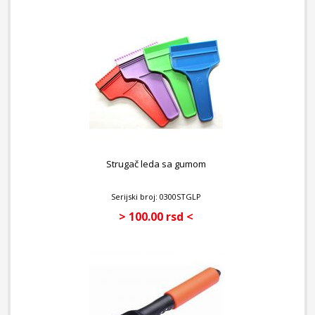
Strugač leda sa gumom
Serijski broj: 0300STGLP
> 100.00 rsd <