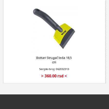
Bottari Strugač leda 18,5
cm
Serijski broj: 062032313
> 360.00 rsd <