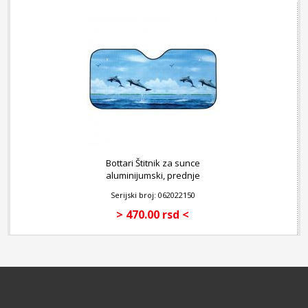
Bottari Štitnik za sunce
aluminijumski, prednje
staklo 150 x 80 cm
Serijski broj: 062022150
> 470.00 rsd <