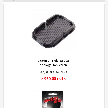
Automax Neklizajuća
podloga 14.5 x 9 cm
Serijski broj: 60376680
> 960.00 rsd <