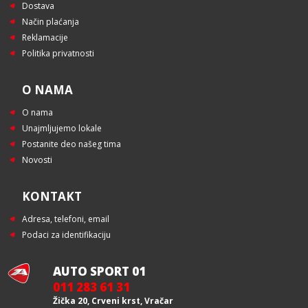
Dostava
Način plaćanja
Reklamacije
Politika privatnosti
O NAMA
O nama
Unajmljujemo lokale
Postanite deo našeg tima
Novosti
KONTAKT
Adresa, telefoni, email
Podaci za identifikaciju
AUTO SPORT 01
011 283 61 31
Žička 20, Crveni krst, Vračar