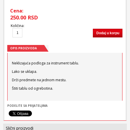
Cena:
250.00 RSD
Količina
:
Dodaj u korpu
OPIS PROIZVODA
Neklizajuća podloga za instrument tablu.
Lako se uklapa.
Drži predmete na jednom mestu.
Štiti tablu od ogrebotina.
PODELITE SA PRIJATELJIMA
Slični proizvodi