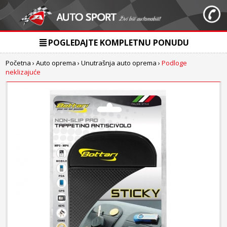
POGLEDAJTE KOMPLETNU PONUDU
Početna
›
Auto oprema
›
Unutrašnja auto oprema
›
Podloge
neklizajuće