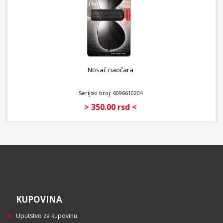
Nosač naočara
Serijski broj: 6096610204
> 350.00 rsd <
KUPOVINA
Uputstvo za kupovinu