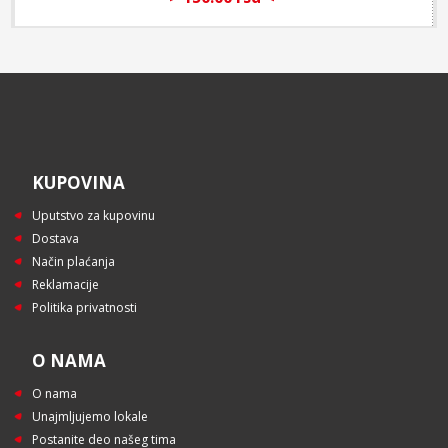
KUPOVINA
Uputstvo za kupovinu
Dostava
Način plaćanja
Reklamacije
Politika privatnosti
O NAMA
O nama
Unajmljujemo lokale
Postanite deo našeg tima