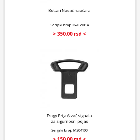
Bottari Nosač naočara
Serijski broj: 062079014
> 350.00 rsd <
Frogy Prigušivač signala
za sigurnosni pojas
Serijski broj: 61204100
> 150.00 rsd <