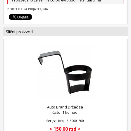
Proizvedeno za zemlje EU po evropskim standardima
Pakovanje: 1 komad
PODELITE SA PRIJATELJIMA
Slični proizvodi
Auto Brand Držač za
čašu, 1 komad
Serijski broj: 6180001500
> 150.00 rsd <