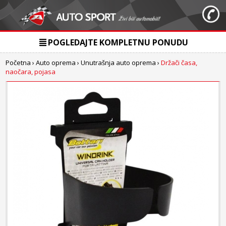
POGLEDAJTE KOMPLETNU PONUDU
Početna
›
Auto oprema
›
Unutrašnja auto oprema
›
Držači časa,
naočara, pojasa