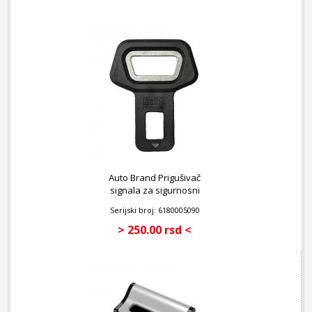
Auto Brand Prigušivač
signala za sigurnosni
pojas - otvarač za flaše
Serijski broj: 6180005090
> 250.00 rsd <