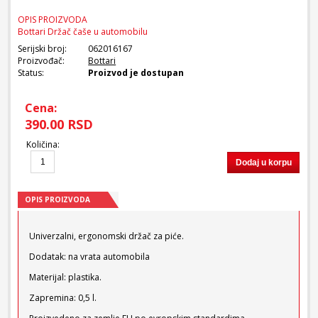
OPIS PROIZVODA
Bottari Držač čaše u automobilu
Serijski broj:
062016167
Proizvođač:
Bottari
Status:
Proizvod je dostupan
Cena:
390.00 RSD
Količina
:
Dodaj u korpu
OPIS PROIZVODA
Univerzalni, ergonomski držač za piće.
Dodatak: na vrata automobila
Materijal: plastika.
Zapremina: 0,5 l.