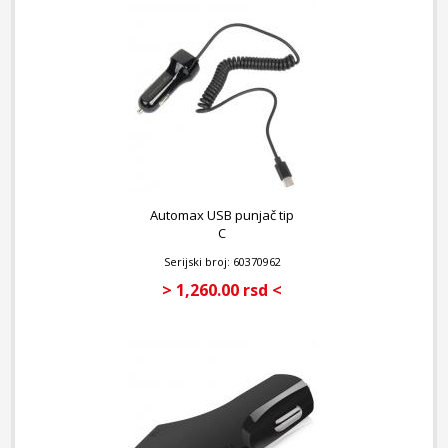
Automax USB punjač tip
C
Serijski broj: 60370962
> 1,260.00 rsd <