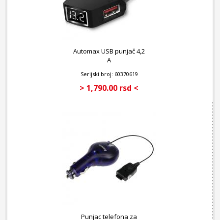
Automax USB punjač 4,2
A
Serijski broj: 60370619
> 1,790.00 rsd <
Punjac telefona za