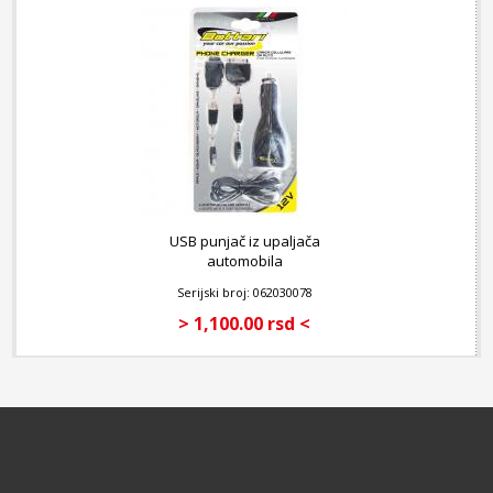
USB punjač iz upaljača
automobila
Serijski broj: 062030078
> 1,100.00 rsd <