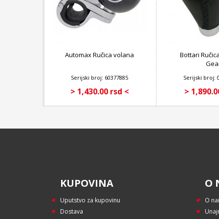
Automax Ručica volana
Bottari Ruči
Gea
Serijski broj: 60377885
Serijski broj:
> 1,430.00 rsd <
> 1,890.0
KUPOVINA
O 
Uputstvo za kupovinu
O n
Dostava
Unaj