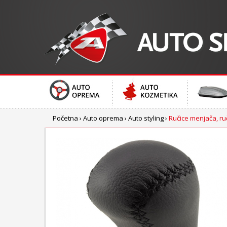
Početna
›
Auto oprema
›
Auto styling
›
Ručice menjača, ru