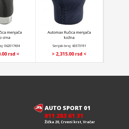
učica menjača
Automax Ručica menjača
io crna
kožna
roj: 062017434
Serijski broj: 60373191
.00 rsd <
> 2,315.00 rsd <
AUTO SPORT 01
011 283 61 31
Žička 20, Crveni krst, Vračar