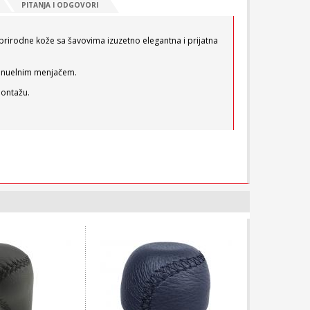
PITANJA I ODGOVORI
prirodne kože sa šavovima izuzetno elegantna i prijatna
anuelnim menjačem.
montažu.