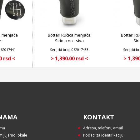
ca menjača
Bottari Ručica menjača
Bottari R
r
Sirio crno - siva
Sir
 062017441
Serijski broj: 062017433
Serijski b
0 rsd <
> 1,390.00 rsd <
> 1,390
NAMA
KONTAKT
ama
Adresa, telefoni, email
mljujemo lokale
Podaci za identifikaciju