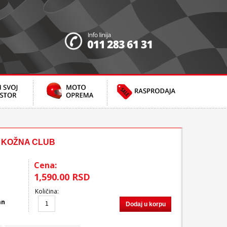
 KOŽNA CLUB
Cena:
1,590.00 RSD
Količina
:
an
Dodaj u korpu