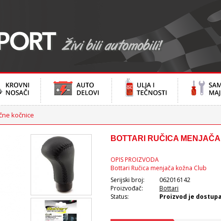
čne kočnice
BOTTARI RUČICA MENJAČA
OPIS PROIZVODA
Bottari Ručica menjača kožna Club
Serijski broj:
062016142
Proizvođač:
Bottari
Status:
Proizvod je dostup