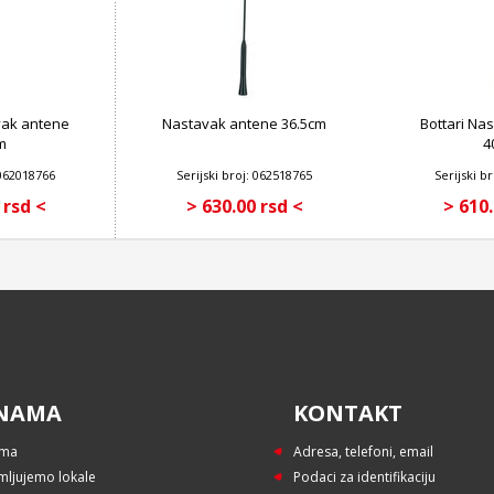
vak antene
Nastavak antene 36.5cm
Bottari Na
m
4
 062018766
Serijski broj: 062518765
Serijski b
 rsd <
> 630.00 rsd <
> 610.
NAMA
KONTAKT
ama
Adresa, telefoni, email
mljujemo lokale
Podaci za identifikaciju