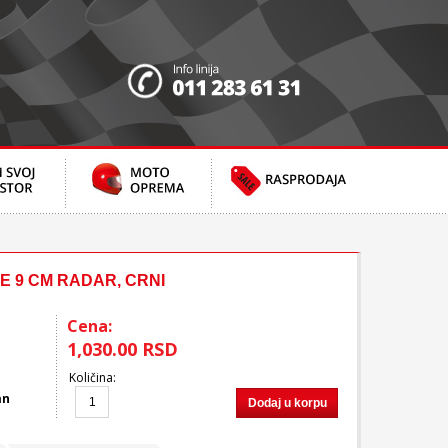
 9 CM RADAR, CRNI
Cena:
1,030.00 RSD
Količina
:
an
Dodaj u korpu