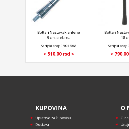
Bottari Nastavak antene
Bottari Nasta
9 cm, srebrna
18 c
Serijski broj: 060015068
Serijski broj:
> 510.00 rsd <
> 790.00
KUPOVINA
O 
Uputstvo za kupovinu
O n
Dostava
Unaj