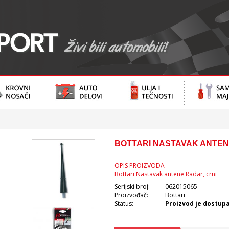
BOTTARI NASTAVAK ANTENE
OPIS PROIZVODA
Bottari Nastavak antene Radar, crni
Serijski broj:
062015065
Proizvođač:
Bottari
Status:
Proizvod je dostup