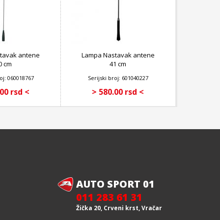
stavak antene
Lampa Nastavak antene
0 cm
41 cm
roj: 060018767
Serijski broj: 601040227
00 rsd <
> 580.00 rsd <
AUTO SPORT 01
011 283 61 31
Žička 20, Crveni krst, Vračar