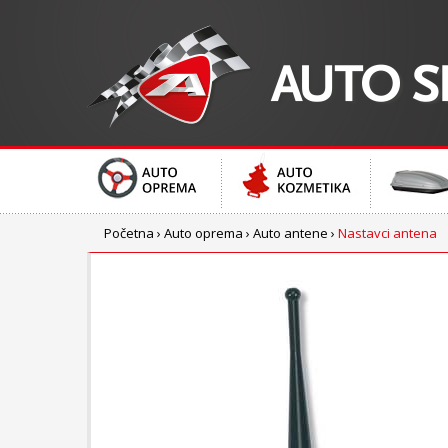
Početna
›
Auto oprema
›
Auto antene
›
Nastavci antena