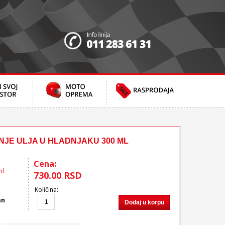
ANJE ULJA U HLADNJAKU 300 ML
Cena:
ml
730.00 RSD
Količina
:
an
Dodaj u korpu