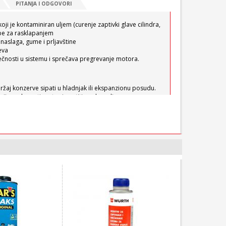
PITANJA I ODGOVORI
koji je kontaminiran uljem (curenje zaptivki glave cilindra,
ebe za rasklapanjem
h naslaga, gume i prljavštine
eva
tečnosti u sistemu i sprečava pregrevanje motora.
ržaj konzerve sipati u hladnjak ili ekspanzionu posudu.
ciju, pokrenuti motor i pustiti ga da radi u praznom
aka ne počne da radi (termostat otvoren). Ostaviti motor
istem čistom vodom. Napuniti novom rashladnom tečnošću.
otora, rashladne tečnosti i hladnjaka.