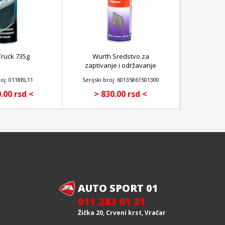
Truck 735g
Wurth Sredstvo za
zaptivanje i održavanje
sistema za hlađenje
roj: 0118BL11
Serijski broj: 60135861501300
starije generacije 300 ml
.00 rsd <
> 830.00 rsd <
AUTO SPORT 01
011 283 61 31
Žička 20, Crveni krst, Vračar