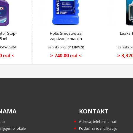
tor Stop-
Holts Sredstvo za
Leaks 
5 ml
zaptivanje manjih
curenja hladnjaka i
 6051W55864
Serijski broj: 0113RW2R
Serijski b
rashladnih sistema 250
ml
0 rsd <
> 740.00 rsd <
> 3,320
NAMA
KONTAKT
ama
Adresa, telefoni, email
mljujemo lokale
Podaci za identifikaciju