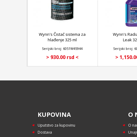
Wynn's Čistač sistema za
Wynn's Radia
hlađenje 325 ml
Leak 32
Serijski broj: 6051W45944
Serijski broj:
> 930.00 rsd <
> 1,150.0
KUPOVINA
O 
Uputstvo za kupovinu
O n
Dostava
Unaj