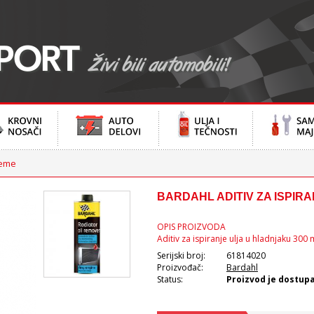
teme
BARDAHL ADITIV ZA ISPIR
OPIS PROIZVODA
Aditiv za ispiranje ulja u hladnjaku 300 
Serijski broj:
61814020
Proizvođač:
Bardahl
Status:
Proizvod je dostup