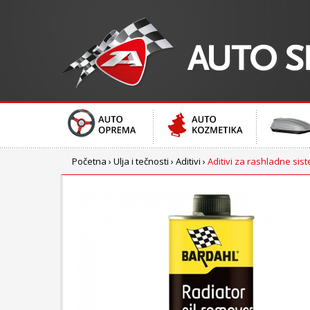
Početna
›
Ulja i tečnosti
›
Aditivi
›
Aditivi za rashladne sis