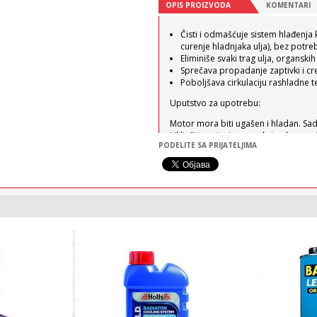
OPIS PROIZVODA
KOMENTARI
Čisti i odmašćuje sistem hlađenja 
curenje hladnjaka ulja), bez potr
Eliminiše svaki trag ulja, organski
Sprečava propadanje zaptivki i cr
Poboljšava cirkulaciju rashladne 
Uputstvo za upotrebu:
Motor mora biti ugašen i hladan. Sad
Uključiti grejanje na maksimalnu pozi
PODELITE SA PRIJATELJIMA
hodu ili voziti dok ventilator hladnj
da se ohladi, isprazniti i isprati s
Kompatibilan sa bilo kojom vrstom m
Pakovanje: 300 ml