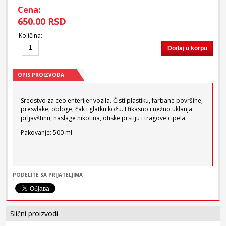
Cena:
650.00 RSD
Količina
:
Dodaj u korpu
OPIS PROIZVODA
Sredstvo za ceo enterijer vozila. Čisti plastiku, farbane površine,
presvlake, obloge, čak i glatku kožu. Efikasno i nežno uklanja
prljavštinu, naslage nikotina, otiske prstiju i tragove cipela.
Pakovanje: 500 ml
PODELITE SA PRIJATELJIMA
Slični proizvodi