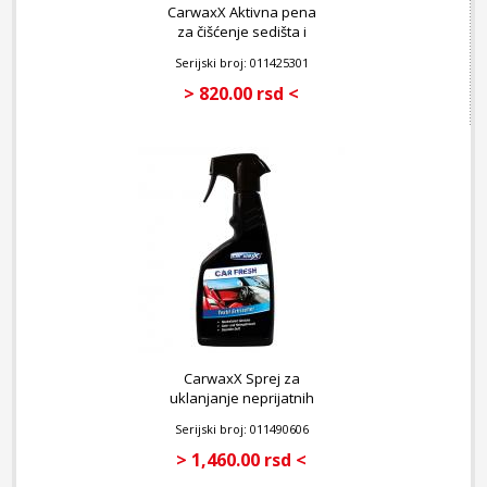
CarwaxX Aktivna pena
za čišćenje sedišta i
tepiha 300 ml
Serijski broj: 011425301
> 820.00 rsd <
CarwaxX Sprej za
uklanjanje neprijatnih
mirisa iz enterijera 500
Serijski broj: 011490606
ml
> 1,460.00 rsd <