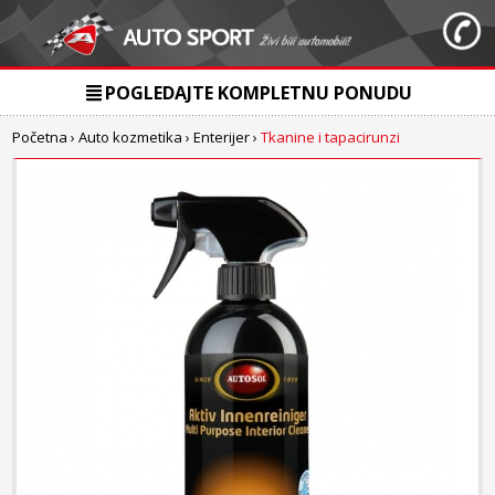
POGLEDAJTE KOMPLETNU PONUDU
Početna
›
Auto kozmetika
›
Enterijer
›
Tkanine i tapacirunzi