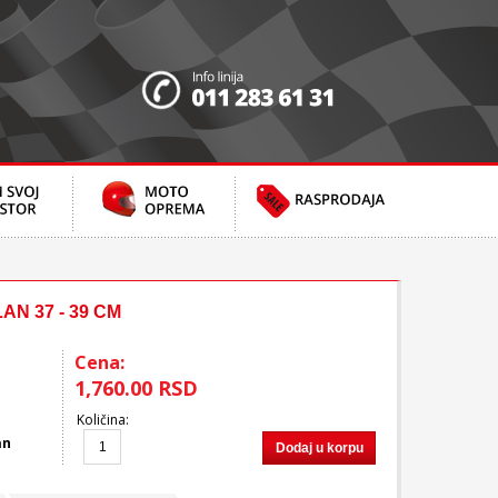
N 37 - 39 CM
Cena:
1,760.00 RSD
Količina
:
an
Dodaj u korpu