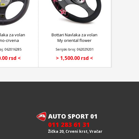
vlaka za volan
Bottari Navlaka za volan
rno-crvena
My oriental flower
roj: 062016285
Serijski broj: 062029201
.00 rsd <
> 1,500.00 rsd <
AUTO SPORT 01
011 283 61 31
Žička 20, Crveni krst, Vračar