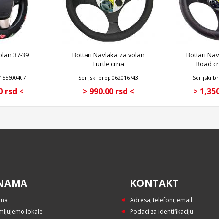
olan 37-39
Bottari Navlaka za volan
Bottari Na
Turtle crna
Road c
 6155600407
Serijski broj: 062016743
Serijski b
0 rsd <
> 990.00 rsd <
> 1,350
NAMA
KONTAKT
ama
Adresa, telefoni, email
mljujemo lokale
Podaci za identifikaciju