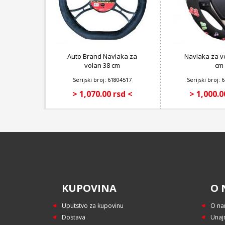
Auto Brand Navlaka za
Navlaka za v
volan 38 cm
cm
Serijski broj: 61804517
Serijski broj:
> 1,070.00 rsd <
> 1,000.0
KUPOVINA
O 
Uputstvo za kupovinu
O n
Dostava
Unaj