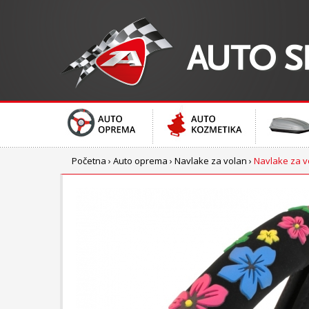
Početna
›
Auto oprema
›
Navlake za volan
›
Navlake za v