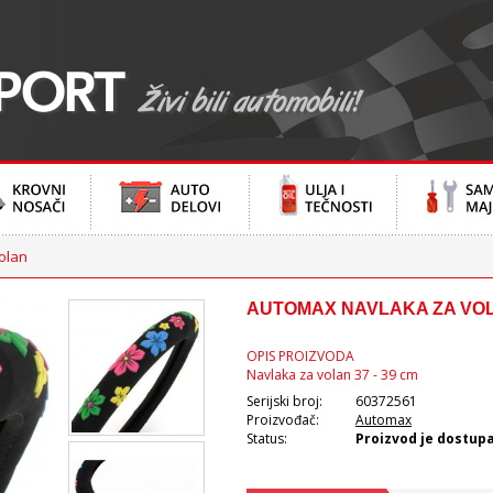
olan
AUTOMAX NAVLAKA ZA VOLA
OPIS PROIZVODA
Navlaka za volan 37 - 39 cm
Serijski broj:
60372561
Proizvođač:
Automax
Status:
Proizvod je dostup