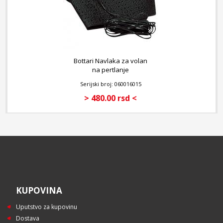
Bottari Navlaka za volan
na pertlanje
Serijski broj: 060016015
> 480.00 rsd <
KUPOVINA
Uputstvo za kupovinu
Dostava