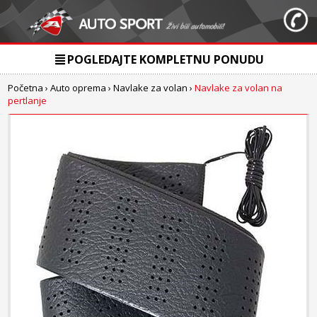
POGLEDAJTE KOMPLETNU PONUDU
Početna
›
Auto oprema
›
Navlake za volan
›
Navlake za volan na
pertlanje