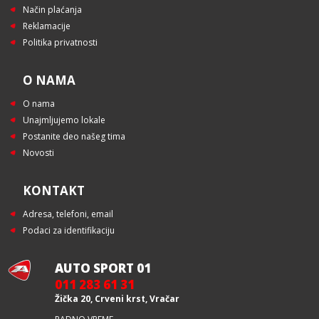
Način plaćanja
Reklamacije
Politika privatnosti
O NAMA
O nama
Unajmljujemo lokale
Postanite deo našeg tima
Novosti
KONTAKT
Adresa, telefoni, email
Podaci za identifikaciju
AUTO SPORT 01
011 283 61 31
Žička 20, Crveni krst, Vračar