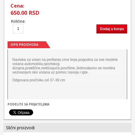
Cena:
650.00 RSD
Količina
:
Dodaj u korpu
OPIS PROIZVODA
Navlaka za volan na pertlanje,crne boje,pogodna za sve modele
volana automobila,sportskog
dizajna,praktične,neklizajuće,površine.Jednostavno se montira
vezivanjem oko volana uz pomoc navoja i igle.
Odgovara prečniku od 37-39 cm
PODELITE SA PRIJATELJIMA
Slični proizvodi