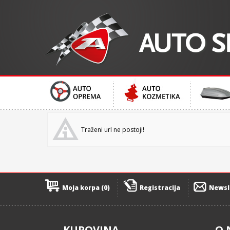
Traženi url ne postoji!
Moja korpa (0)
Registracija
Newsl
KUPOVINA
O 