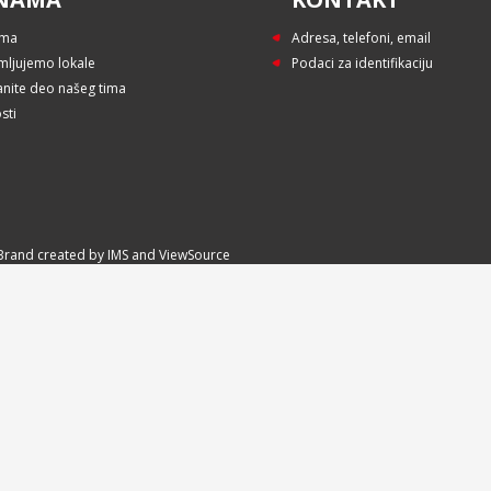
ama
Adresa, telefoni, email
mljujemo lokale
Podaci za identifikaciju
anite deo našeg tima
sti
e:Brand created by
IMS
and
ViewSource