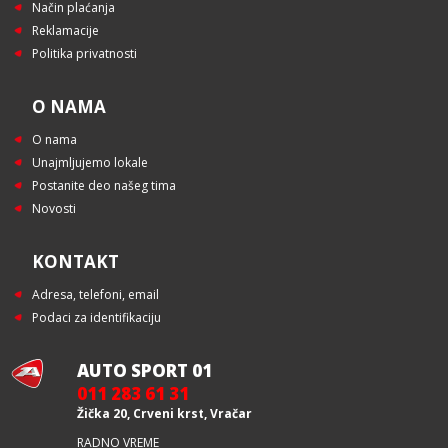
Način plaćanja
Reklamacije
Politika privatnosti
O NAMA
O nama
Unajmljujemo lokale
Postanite deo našeg tima
Novosti
KONTAKT
Adresa, telefoni, email
Podaci za identifikaciju
AUTO SPORT 01
011 283 61 31
Žička 20, Crveni krst, Vračar
RADNO VREME