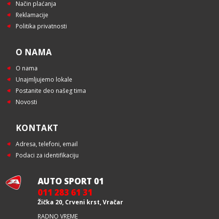
Način plaćanja
Reklamacije
Politika privatnosti
O NAMA
O nama
Unajmljujemo lokale
Postanite deo našeg tima
Novosti
KONTAKT
Adresa, telefoni, email
Podaci za identifikaciju
AUTO SPORT 01
011 283 61 31
Žička 20, Crveni krst, Vračar
RADNO VREME