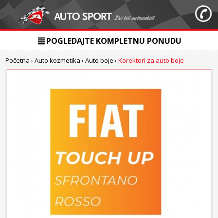
POGLEDAJTE KOMPLETNU PONUDU
Početna
›
Auto kozmetika
›
Auto boje
›
Korektori za auto boje