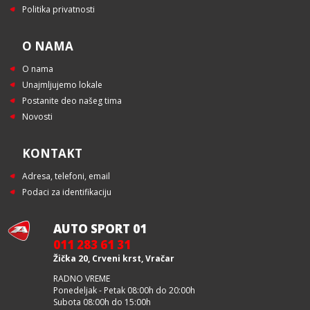
Politika privatnosti
O NAMA
O nama
Unajmljujemo lokale
Postanite deo našeg tima
Novosti
KONTAKT
Adresa, telefoni, email
Podaci za identifikaciju
AUTO SPORT 01
011 283 61 31
Žička 20, Crveni krst, Vračar
RADNO VREME
Ponedeljak - Petak 08:00h do 20:00h
Subota 08:00h do 15:00h