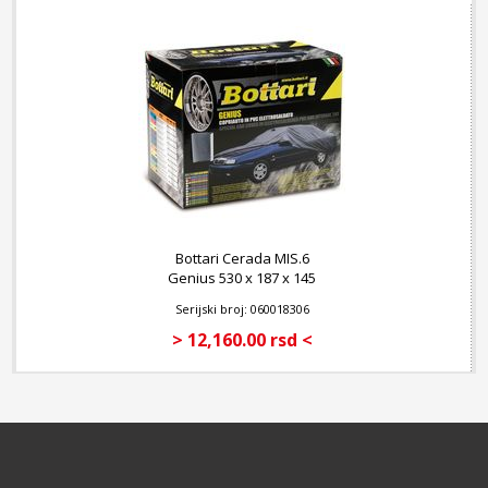
Bottari Cerada MIS.6
Genius 530 x 187 x 145
cm
Serijski broj: 060018306
> 12,160.00 rsd <